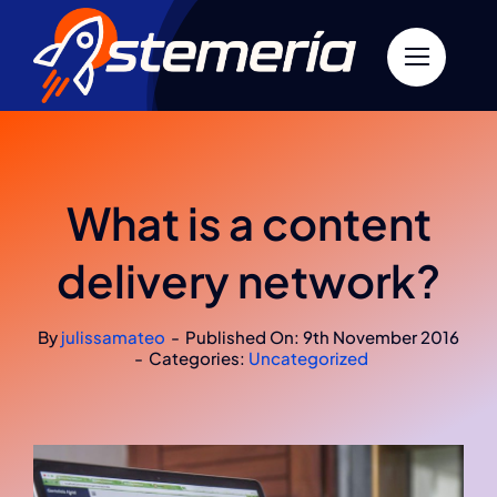
Skip
to
content
What is a content
delivery network?
By
julissamateo
-
Published On: 9th November 2016
-
Categories:
Uncategorized