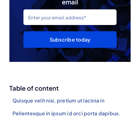
email
Subscribe today
Table of content
Quisque velit nisi, pretium ut lacinia in
Pellentesque in ipsum id orci porta dapibus.