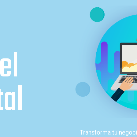
el
tal
Transforma tu nego